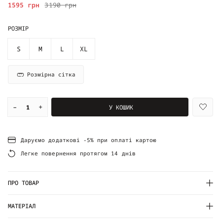
1595 грн
3190 грн
РОЗМІР
S
M
L
XL
Розмірна сітка
–
+
У КОШИК
Даруємо додаткові -5% при оплаті картою
Легке повернення протягом 14 днів
ПРО ТОВАР
МАТЕРІАЛ