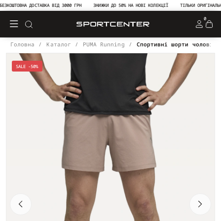
КОШТОВНА ДОСТАВКА ВІД 3000 ГРН
ЗНИЖКИ ДО 50% НА НОВІ КОЛЕКЦІЇ
ТІЛЬКИ ОРИГІНАЛЬНА 
0
Головна
Каталог
PUMA Running
Спортивні шорти чоловічі
SALE -50%