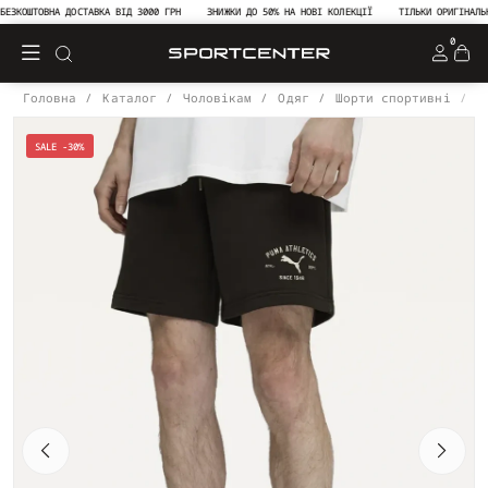
ЗКОШТОВНА ДОСТАВКА ВІД 3000 ГРН
ЗНИЖКИ ДО 50% НА НОВІ КОЛЕКЦІЇ
ТІЛЬКИ ОРИГІНАЛЬНА 
0
Головна
Каталог
Чоловікам
Одяг
Шорти спортивні
С
SALE -30%