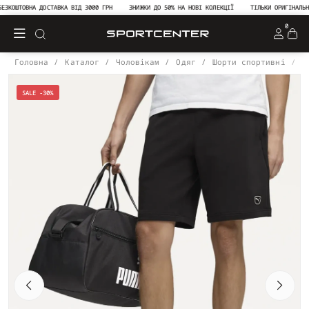
КОШТОВНА ДОСТАВКА ВІД 3000 ГРН
ЗНИЖКИ ДО 50% НА НОВІ КОЛЕКЦІЇ
ТІЛЬКИ ОРИГІНАЛЬНА 
0
Головна
Каталог
Чоловікам
Одяг
Шорти спортивні
С
SALE -30%