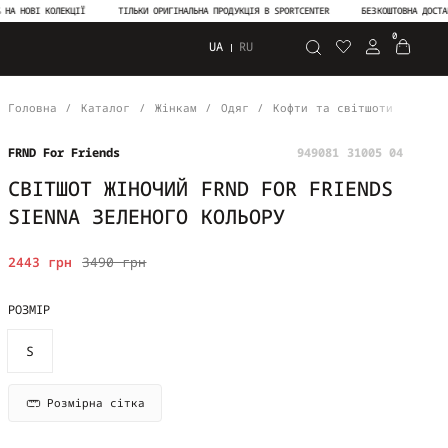
І КОЛЕКЦІЇ
ТІЛЬКИ ОРИГІНАЛЬНА ПРОДУКЦІЯ В SPORTCENTER
БЕЗКОШТОВНА ДОСТАВКА ВІД
0
UA
RU
Пошук
Головна
Каталог
Жінкам
Одяг
Кофти та світшоти
Світ
FRND For Friends
949081 31005 04
СВІТШОТ ЖІНОЧИЙ FRND FOR FRIENDS
SIENNA ЗЕЛЕНОГО КОЛЬОРУ
2443 грн
3490 грн
РОЗМІР
S
Розмірна сітка