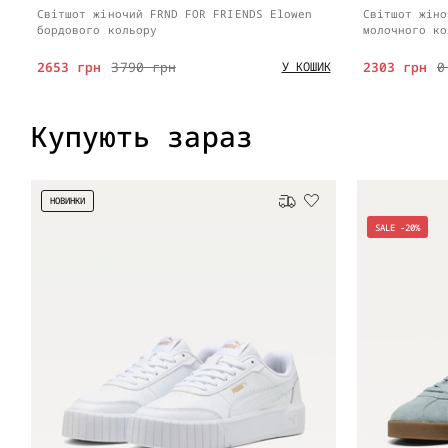
Світшот жіночий FRND FOR FRIENDS Elowen
Світшот жіно
бордового кольору
молочного ко
2653 грн
3790 грн
2303 грн
0
У КОШИК
Купують зараз
НОВИНКИ
Безкоштовна доставка
SALE -20%