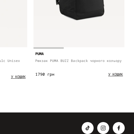
PUMA
ulc Unisex
Рюкзак PUMA BUZZ Backpack чорного кольору
1790 грн
У КОШИК
У КОШИК