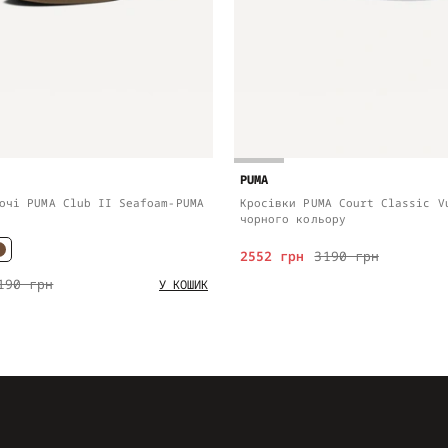
PUMA
очі PUMA Club II Seafoam-PUMA
Кросівки PUMA Court Classic V
чорного кольору
2552 грн
3190 грн
190 грн
У КОШИК