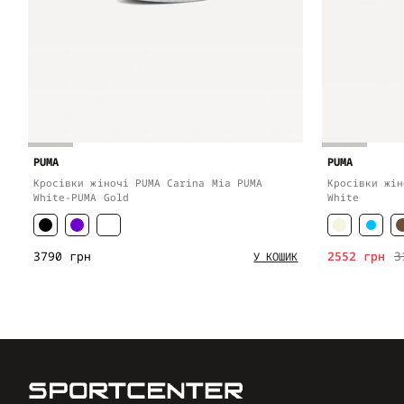
PUMA
PUMA
Кросівки жіночі PUMA Carina Mia PUMA
Кросівки жін
White-PUMA Gold
White
3790 грн
2552 грн
3
У КОШИК