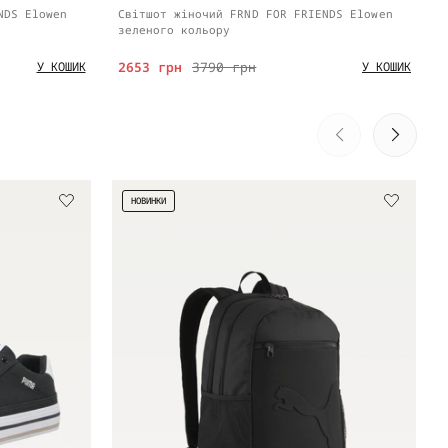
NDS Elowen
Світшот жіночий FRND FOR FRIENDS Elowen
зеленого кольору
2653 грн
3790 грн
У КОШИК
У КОШИК
НОВИНКИ