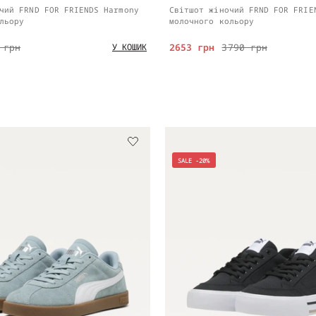
чий FRND FOR FRIENDS Harmony
Світшот жіночий FRND FOR FRIE
льору
молочного кольору
 грн
2653 грн
3790 грн
У КОШИК
SALE -20%