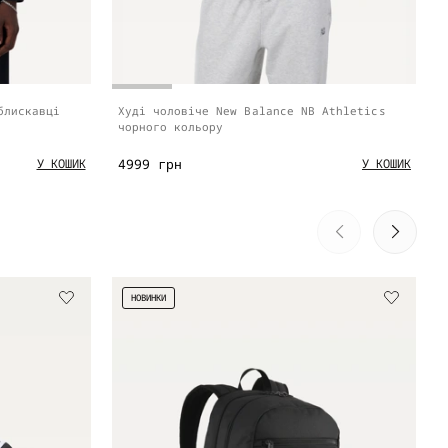
блискавці
Худі чоловіче New Balance NB Athletics
чорного кольору
4999 грн
У КОШИК
У КОШИК
НОВИНКИ