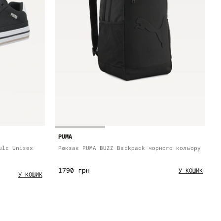
PUMA
ulc Unisex
Рюкзак PUMA BUZZ Backpack чорного кольору
1790 грн
У КОШИК
У КОШИК