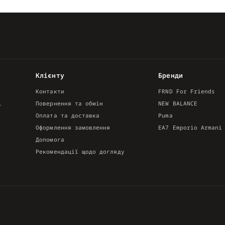
Клієнту
Бренди
Контакти
FRND For Friends
і
Повернення та обмін
NEW BALANCE
Оплата та доставка
Puma
Оформлення замовлення
EA7 Emporio Armani
Допомога
Рекомендації щодо догляду