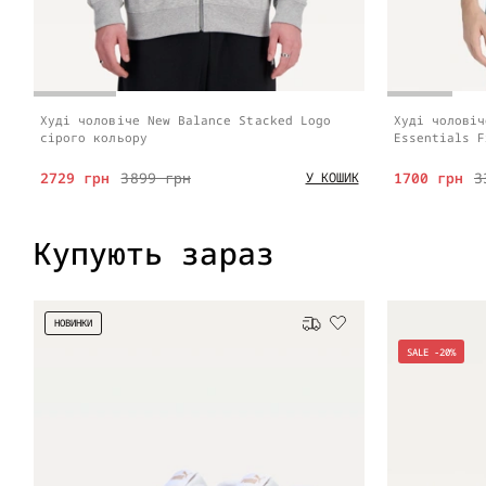
Худі чоловіче New Balance Stacked Logo
Худі чоловіч
сірого кольору
Essentials F
2729 грн
3899 грн
1700 грн
3
У КОШИК
Купують зараз
НОВИНКИ
Безкоштовна доставка
SALE -20%