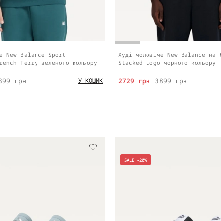
е New Balance Sport
Худі чоловіче New Balance на 
rench Terry зеленого кольору
Stacked Logo чорного кольору
399 грн
2729 грн
3899 грн
У КОШИК
SALE -20%