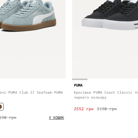
PUMA
очі PUMA Club II Seafoam-PUMA
Кросівки PUMA Court Classic V
чорного кольору
2552 грн
3190 грн
190 грн
У КОШИК