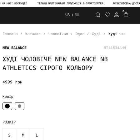
ВІ КОЛЕКЦІЇ
ТІЛЬКИ ОРИГІНАЛЬНА ПРОДУКЦІЯ В SPORTCENTER
БЕЗКОШТОВНА ДОСТАВКА ВІ
0
UA
RU
Пошук
Головна
Каталог
Чоловікам
Одяг
Худі
Худі чоловіче 
NEW BALANCE
MT41534AHH
ХУДІ ЧОЛОВІЧЕ NEW BALANCE NB
ATHLETICS СІРОГО КОЛЬОРУ
4999 грн
Колір
РОЗМІР
S
M
L