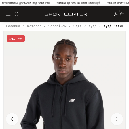
ЕЗКОШТОВНА ДОСТАВКА ВІД 3000 ГРН
ЗНИЖКИ ДО 50% НА НОВІ КОЛЕКЦІЇ
ТІЛЬКИ ОРИГІНАЛЬНА
0
Головна
Каталог
Чоловікам
Одяг
Худі
Худі чоловіч
SALE -40%