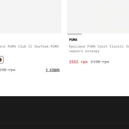
PUMA
очі PUMA Club II Seafoam-PUMA
Кросівки PUMA Court Classic V
чорного кольору
2552 грн
3190 грн
190 грн
У КОШИК