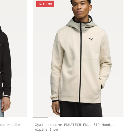
SALE -20%
hic Hoodie
Худі чоловіче PUMATECH FULL-ZIP Hoodie
Alpine Snow