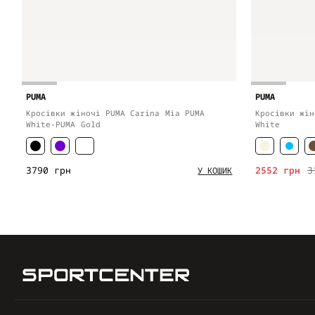
PUMA
PUMA
Кросівки жіночі PUMA Carina Mia PUMA
Кросівки жін
White-PUMA Gold
White
3790 грн
2552 грн
3
У КОШИК