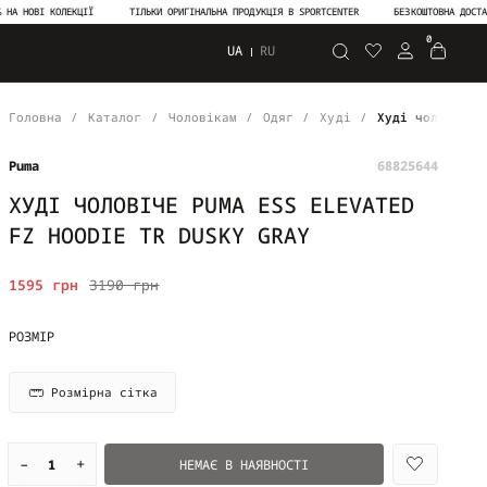
ВІ КОЛЕКЦІЇ
ТІЛЬКИ ОРИГІНАЛЬНА ПРОДУКЦІЯ В SPORTCENTER
БЕЗКОШТОВНА ДОСТАВКА ВІ
0
UA
RU
Пошук
Головна
Каталог
Чоловікам
Одяг
Худі
Худі чоловіче 
Puma
68825644
ХУДІ ЧОЛОВІЧЕ PUMA ESS ELEVATED
FZ HOODIE TR DUSKY GRAY
1595 грн
3190 грн
РОЗМІР
Розмірна сітка
–
+
НЕМАЄ В НАЯВНОСТІ