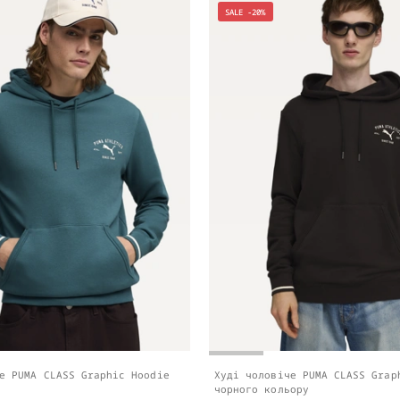
SALE -20%
е PUMA CLASS Graphic Hoodie
Худі чоловіче PUMA CLASS Grap
чорного кольору