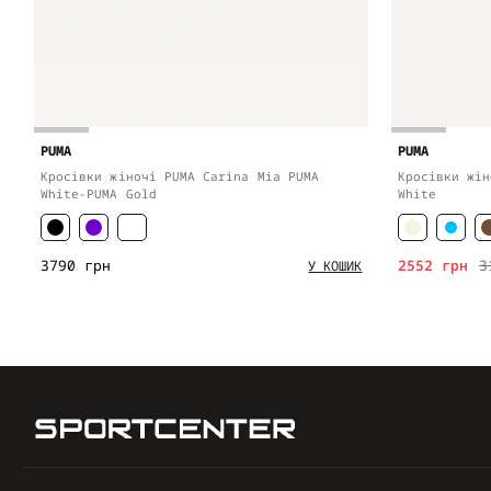
PUMA
PUMA
Кросівки жіночі PUMA Carina Mia PUMA
Кросівки жін
White-PUMA Gold
White
3790 грн
2552 грн
3
У КОШИК