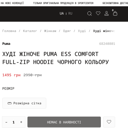
ВІ КОЛЕКЦІЇ
ТІЛЬКИ ОРИГІНАЛЬНА ПРОДУКЦІЯ В SPORTCENTER
БЕЗКОШТОВНА ДОСТАВКА ВІД
0
UA
RU
Пошук
Головна
Каталог
Жінкам
Одяг
Худі
Худі жіноче PUMA 
Puma
68240801
ХУДІ ЖІНОЧЕ PUMA ESS COMFORT
FULL-ZIP HOODIE ЧОРНОГО КОЛЬОРУ
1495 грн
2990 грн
РОЗМІР
Розмірна сітка
–
+
НЕМАЄ В НАЯВНОСТІ