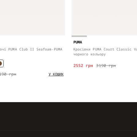
PUMA
очі PUMA Club II Seafoam-PUMA
Кросівки PUMA Court Classic V
чорного кольору
2552 грн
3190 грн
190 грн
У КОШИК