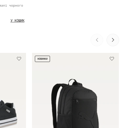
mani чорного
У КОШИК
НОВИНКИ