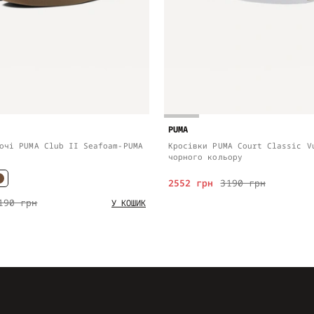
PUMA
очі PUMA Club II Seafoam-PUMA
Кросівки PUMA Court Classic V
чорного кольору
2552 грн
3190 грн
190 грн
У КОШИК