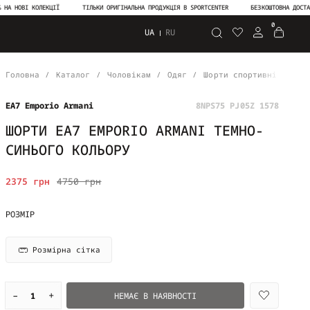
ВІ КОЛЕКЦІЇ
ТІЛЬКИ ОРИГІНАЛЬНА ПРОДУКЦІЯ В SPORTCENTER
БЕЗКОШТОВНА ДОСТАВКА ВІД
0
UA
RU
Пошук
Головна
Каталог
Чоловікам
Одяг
Шорти спортивні
Шор
EA7 Emporio Armani
8NPS75 PJ05Z 1578
ШОРТИ EA7 EMPORIO ARMANI ТЕМНО-
СИНЬОГО КОЛЬОРУ
2375 грн
4750 грн
РОЗМІР
Розмірна сітка
–
+
НЕМАЄ В НАЯВНОСТІ