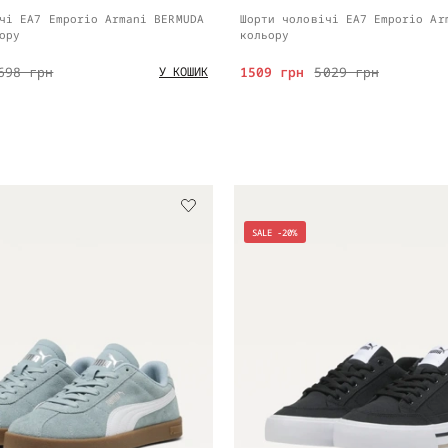
чі EA7 Emporio Armani BERMUDA
Шорти чоловічі EA7 Emporio Ar
ору
кольору
698 грн
1509 грн
5029 грн
У КОШИК
SALE -20%