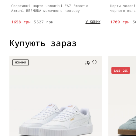
Спортивні шорти чоловічі EA7 Emporio
Шорти чолові
Armani BERMUDA молочного кольору
чорного коль
1658 грн
5527 грн
1709 грн
5
У КОШИК
Купують зараз
НОВИНКИ
Безкоштовна доставка
SALE -20%