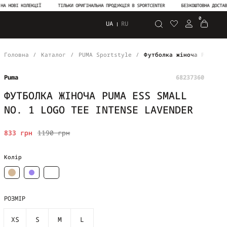
І КОЛЕКЦІЇ
ТІЛЬКИ ОРИГІНАЛЬНА ПРОДУКЦІЯ В SPORTCENTER
БЕЗКОШТОВНА ДОСТАВКА ВІД
0
UA
RU
Пошук
Головна
Каталог
PUMA Sportstyle
Футболка жіноча PUMA ES
Puma
68237360
ФУТБОЛКА ЖІНОЧА PUMA ESS SMALL
NO. 1 LOGO TEE INTENSE LAVENDER
833 грн
1190 грн
Колір
РОЗМІР
XS
S
M
L