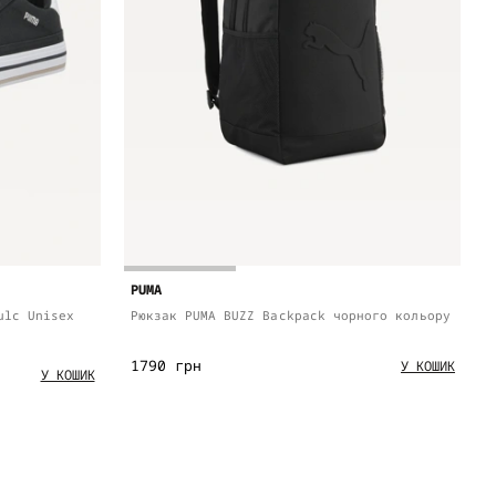
PUMA
ulc Unisex
Рюкзак PUMA BUZZ Backpack чорного кольору
1790 грн
У КОШИК
У КОШИК