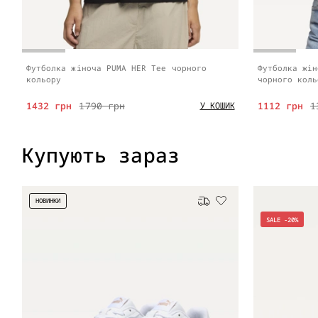
Футболка жіноча PUMA HER Tee чорного
Футболка жін
кольору
чорного коль
1432 грн
1790 грн
1112 грн
1
У КОШИК
Купують зараз
НОВИНКИ
Безкоштовна доставка
SALE -20%