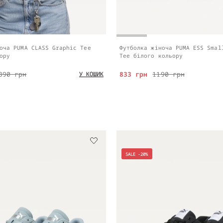
оча PUMA CLASS Graphic Tee
Футболка жіноча PUMA ESS Smal
ору
Tee білого кольору
390 грн
833 грн
1190 грн
У КОШИК
SALE -20%