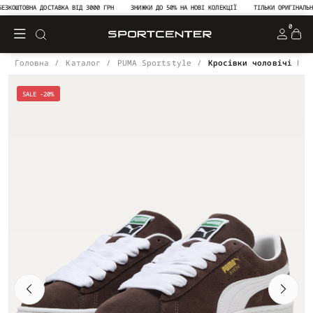
КОШТОВНА ДОСТАВКА ВІД 3000 ГРН
ЗНИЖКИ ДО 50% НА НОВІ КОЛЕКЦІЇ
ТІЛЬКИ ОРИГІНАЛЬНА 
0
Головна
Каталог
PUMA Sportstyle
Кросівки чоловічі PUM
SALE -20%