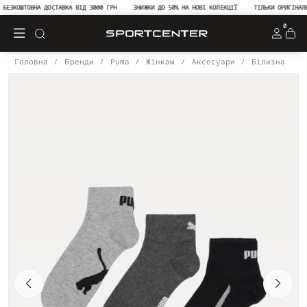
ЗКОШТОВНА ДОСТАВКА ВІД 3000 ГРН
ЗНИЖКИ ДО 50% НА НОВІ КОЛЕКЦІЇ
ТІЛЬКИ ОРИГІНАЛЬНА
0
Головна
Бренди
Puma
Жінкам
Аксесуари
Білизна
Ш