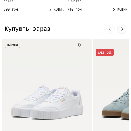
combo
/ white
890 грн
740 грн
У КОШИК
У КОШИК
Купують зараз
НОВИНКИ
Безкоштовна доставка
SALE -20%