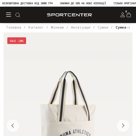
ЕЗКОШТОВНА ДОСТАВКА ВІД 3000 ГРН
ЗНИЖКИ ДО 50% НА НОВІ КОЛЕКЦІЇ
ТІЛЬКИ ОРИГІНАЛЬН
0
Головна
Каталог
Жінкам
Аксесуари
Сумки
Сумка-шоп
SALE -20%