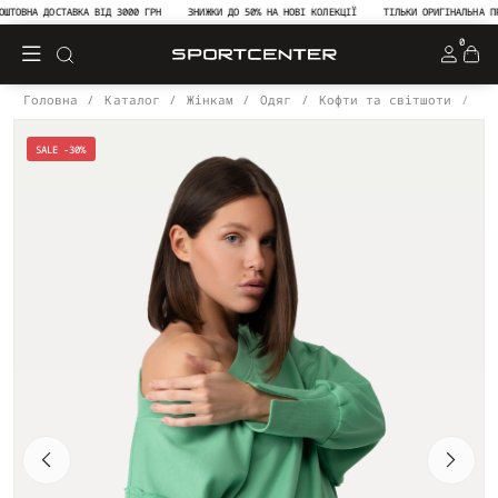
ОВНА ДОСТАВКА ВІД 3000 ГРН
ЗНИЖКИ ДО 50% НА НОВІ КОЛЕКЦІЇ
ТІЛЬКИ ОРИГІНАЛЬНА ПРОД
0
Головна
Каталог
Жінкам
Одяг
Кофти та світшоти
Св
SALE -30%