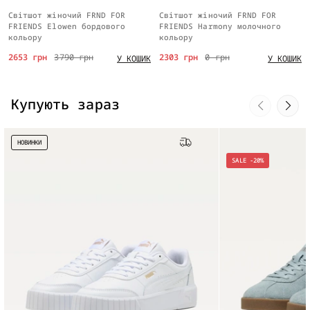
Світшот жіночий FRND FOR
Світшот жіночий FRND FOR
FRIENDS Elowen бордового
FRIENDS Harmony молочного
кольору
кольору
2653 грн
3790 грн
2303 грн
0 грн
У КОШИК
У КОШИК
Купують зараз
НОВИНКИ
Безкоштовна доставка
SALE -20%