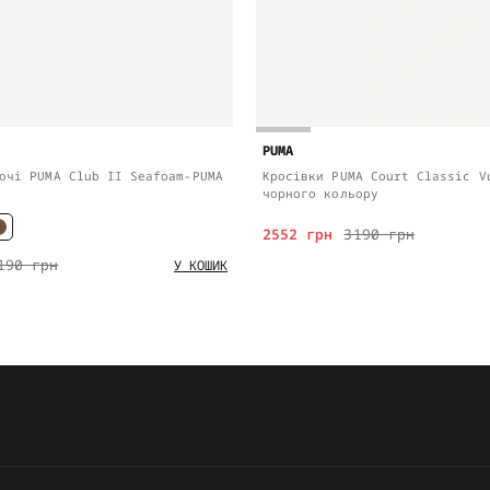
PUMA
очі PUMA Club II Seafoam-PUMA
Кросівки PUMA Court Classic V
чорного кольору
2552 грн
3190 грн
190 грн
У КОШИК