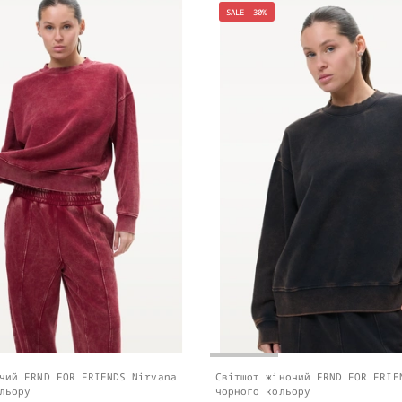
SALE -30%
чий FRND FOR FRIENDS Nirvana
Світшот жіночий FRND FOR FRIE
льору
чорного кольору