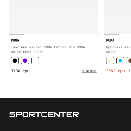
PUMA
PUMA
Кросівки жіночі PUMA Carina Mia PUMA
Кросівки жін
White-PUMA Gold
White
3790 грн
2552 грн
3
У КОШИК