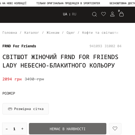
І КОЛЕКЦІЇ
ТІЛЬКИ ОРИГІНАЛЬНА ПРОДУКЦІЯ В SPORTCENTER
БЕЗКОШТОВНА ДОСТАВКА ВІД
0
UA
RU
Пошук
Головна
Каталог
Жінкам
Одяг
Кофти та світшоти
Світ
FRND For Friends
941093 31002 04
СВІТШОТ ЖІНОЧИЙ FRND FOR FRIENDS
LADY НЕБЕСНО-БЛАКИТНОГО КОЛЬОРУ
2094 грн
3490 грн
РОЗМІР
Розмірна сітка
–
+
НЕМАЄ В НАЯВНОСТІ