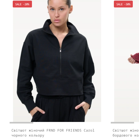
SALE -20%
SALE -30%
Світшот жіночий FRND FOR FRIENDS Carol
Світшот жіно
чорного кольору
бордового ко