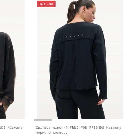
SALE -30%
NDS Nirvana
Світшот жіночий FRND FOR FRIENDS Harmony
чорного кольору