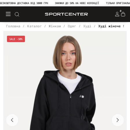
КОШТОВНА ДОСТАВКА ВІД 3000 ГРН
ЗНИЖКИ ДО 50% НА НОВІ КОЛЕКЦІЇ
ТІЛЬКИ ОРИГІНАЛЬНА 
0
Головна
Каталог
Жінкам
Одяг
Худі
Худі жіноче New
SALE -30%