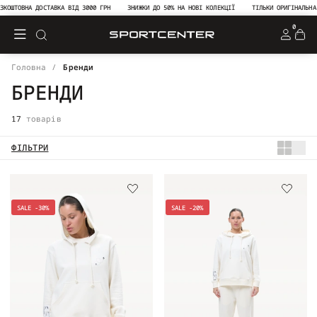
ТОВНА ДОСТАВКА ВІД 3000 ГРН
ЗНИЖКИ ДО 50% НА НОВІ КОЛЕКЦІЇ
ТІЛЬКИ ОРИГІНАЛЬНА ПРО
0
Головна
Бренди
БРЕНДИ
17
товарів
ФІЛЬТРИ
SALE -30%
SALE -20%