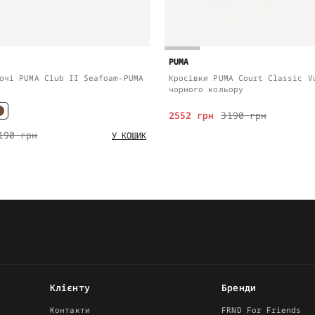
PUMA
очі PUMA Club II Seafoam-PUMA
Кросівки PUMA Court Classic V
чорного кольору
2552 грн
3190 грн
190 грн
У КОШИК
Клієнту
Бренди
Контакти
FRND For Friends