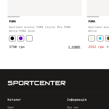
PUMA
PUMA
Кросівки жіночі PUMA Carina Mia PUMA
Кросівки жін
White-PUMA Gold
White
3790 грн
2552 грн
3
У КОШИК
Каталог
Інформація
Одяг
Про нас