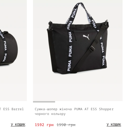
T ESS Barrel
Сумка-шопер жіноча PUMA AT ESS Shopper
чорного кольору
1592 грн
1990 грн
У КОШИК
У КОШИК