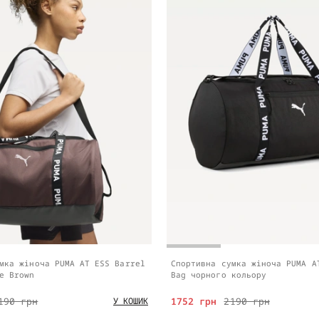
мка жіноча PUMA AT ESS Barrel
Спортивна сумка жіноча PUMA A
e Brown
Bag чорного кольору
190 грн
1752 грн
2190 грн
У КОШИК