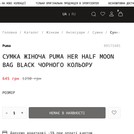
ОВІ КОЛЕКЦІЇ
ТІЛЬКИ ОРИГІНАЛЬНА ПРОДУКЦІЯ В SPORTCENTER
БЕЗКОШТОВНА ДОСТАВКА В
0
UA
RU
Пошук
Головна
Каталог
Жінкам
Аксесуари
Сумки
Сумка жіноч
Puma
09171601
СУМКА ЖІНОЧА PUMA HER HALF MOON
BAG BLACK ЧОРНОГО КОЛЬОРУ
645 грн
1290 грн
РОЗМІР
–
+
НЕМАЄ В НАЯВНОСТІ
Даруємо додаткові -5% при оплаті картою