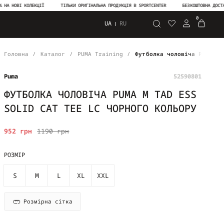
ОВІ КОЛЕКЦІЇ
ТІЛЬКИ ОРИГІНАЛЬНА ПРОДУКЦІЯ В SPORTCENTER
БЕЗКОШТОВНА ДОСТАВКА В
0
UA
RU
Пошук
Головна
Каталог
PUMA Training
Футболка чоловіча PUMA M 
Puma
52590801
ФУТБОЛКА ЧОЛОВІЧА PUMA M TAD ESS
SOLID CAT TEE LC ЧОРНОГО КОЛЬОРУ
952 грн
1190 грн
РОЗМІР
S
M
L
XL
XXL
Розмірна сітка