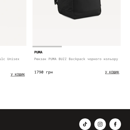
PUMA
ulc Unisex
Рюкзак PUMA BUZZ Backpack чорного кольору
1790 грн
У КОШИК
У КОШИК