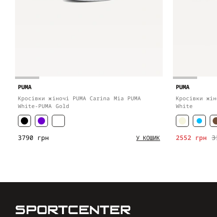
PUMA
PUMA
Кросівки жіночі PUMA Carina Mia PUMA
Кросівки жін
White-PUMA Gold
White
3790 грн
2552 грн
3
У КОШИК