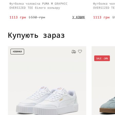
Футболка чоловіча PUMA M GRAPHIC
Футболка чол
OVERSIZED TEE білого кольору
OVERSIZED TE
1113 грн
1590 грн
1113 грн
1
У КОШИК
Купують зараз
НОВИНКИ
Безкоштовна доставка
SALE -20%