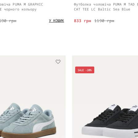
овіча PUMA M GRAPHIC
Футболка чоловіча PUMA M TAD 
E чорного кольору
CAT TEE LC Baltic Sea Blue
590 грн
833 грн
1190 грн
У КОШИК
SALE -20%