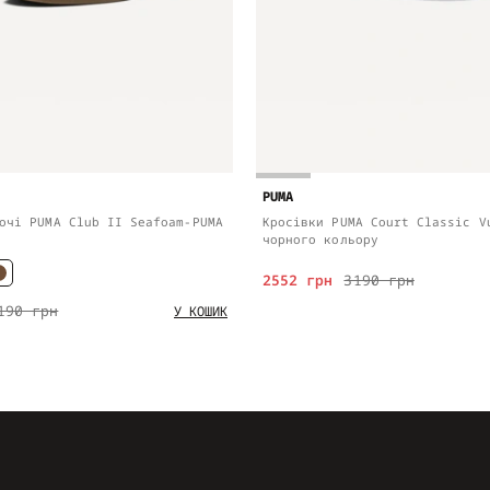
PUMA
очі PUMA Club II Seafoam-PUMA
Кросівки PUMA Court Classic V
чорного кольору
2552 грн
3190 грн
190 грн
У КОШИК