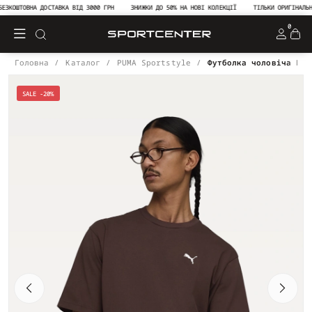
КОШТОВНА ДОСТАВКА ВІД 3000 ГРН
ЗНИЖКИ ДО 50% НА НОВІ КОЛЕКЦІЇ
ТІЛЬКИ ОРИГІНАЛЬНА 
0
Головна
Каталог
PUMA Sportstyle
Футболка чоловіча PUM
SALE -20%