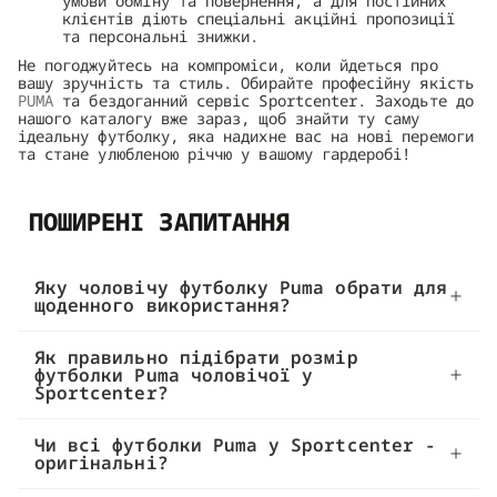
умови обміну та повернення, а для постійних
клієнтів діють спеціальні акційні пропозиції
та персональні знижки.
Не погоджуйтесь на компроміси, коли йдеться про
вашу зручність та стиль. Обирайте професійну якість
PUMA
та бездоганний сервіс Sportcenter. Заходьте до
нашого каталогу вже зараз, щоб знайти ту саму
ідеальну футболку, яка надихне вас на нові перемоги
та стане улюбленою річчю у вашому гардеробі!
ПОШИРЕНІ ЗАПИТАННЯ
Яку чоловічу футболку Puma обрати для
щоденного використання?
Як правильно підібрати розмір
футболки Puma чоловічої у
Sportcenter?
Чи всі футболки Puma у Sportcenter -
оригінальні?