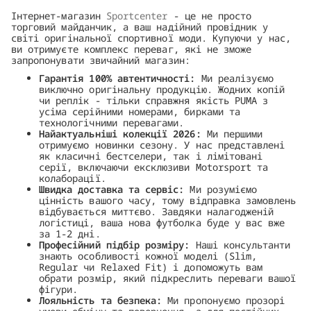
Інтернет-магазин
Sportcenter
- це не просто
торговий майданчик, а ваш надійний провідник у
світі оригінальної спортивної моди. Купуючи у нас,
ви отримуєте комплекс переваг, які не зможе
запропонувати звичайний магазин:
Гарантія 100% автентичності:
Ми реалізуємо
виключно оригінальну продукцію. Жодних копій
чи реплік - тільки справжня якість PUMA з
усіма серійними номерами, бирками та
технологічними перевагами.
Найактуальніші колекції 2026:
Ми першими
отримуємо новинки сезону. У нас представлені
як класичні бестселери, так і лімітовані
серії, включаючи ексклюзиви Motorsport та
колаборації.
Швидка доставка та сервіс:
Ми розуміємо
цінність вашого часу, тому відправка замовлень
відбувається миттєво. Завдяки налагодженій
логістиці, ваша нова футболка буде у вас вже
за 1-2 дні.
Професійний підбір розміру:
Наші консультанти
знають особливості кожної моделі (Slim,
Regular чи Relaxed Fit) і допоможуть вам
обрати розмір, який підкреслить переваги вашої
фігури.
Лояльність та безпека:
Ми пропонуємо прозорі