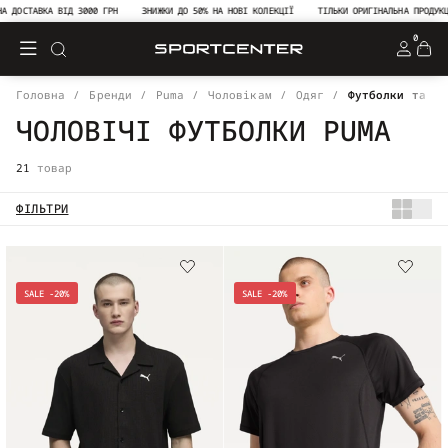
ВКА ВІД 3000 ГРН
ЗНИЖКИ ДО 50% НА НОВІ КОЛЕКЦІЇ
ТІЛЬКИ ОРИГІНАЛЬНА ПРОДУКЦІЯ В SP
0
Головна
Бренди
Puma
Чоловікам
Одяг
Футболки та ма
ЧОЛОВІЧІ ФУТБОЛКИ PUMA
21
товар
ФІЛЬТРИ
SALE -20%
SALE -20%