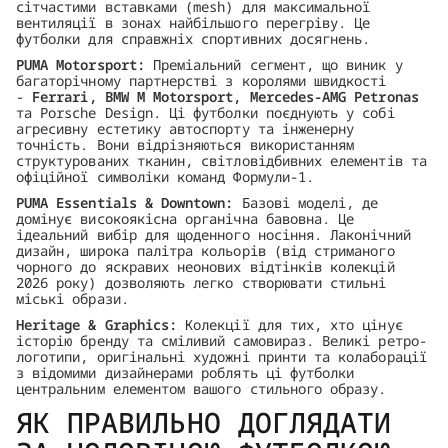
сітчастими вставками (mesh) для максимальної
вентиляції в зонах найбільшого перегріву. Це
футболки для справжніх спортивних досягнень.
PUMA Motorsport:
Преміальний сегмент, що виник у
багаторічному партнерстві з королями швидкості
-
Ferrari, BMW M Motorsport, Mercedes-AMG Petronas
та Porsche Design. Ці футболки поєднують у собі
агресивну естетику автоспорту та інженерну
точність. Вони відрізняються використанням
структурованих тканин, світловідбивних елементів та
офіційної символіки команд Формули-1.
PUMA Essentials & Downtown:
Базові моделі, де
домінує високоякісна органічна бавовна. Це
ідеальний вибір для щоденного носіння. Лаконічний
дизайн, широка палітра кольорів (від стриманого
чорного до яскравих неонових відтінків колекцій
2026 року) дозволяють легко створювати стильні
міські образи.
Heritage & Graphics:
Колекції для тих, хто цінує
історію бренду та сміливий самовираз. Великі ретро-
логотипи, оригінальні художні принти та колаборації
з відомими дизайнерами роблять ці футболки
центральним елементом вашого стильного образу.
ЯК ПРАВИЛЬНО ДОГЛЯДАТИ