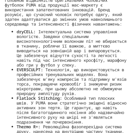
Головною відмінністю оригінальних чоловічих
футболок PUMA від продукції мас-маркету є
використання запатентованих інновацій. Бренд
розуміє, що сучасний чоловік потребує одягу, який
здатен адаптуватися до змінних умов навколишнього
середовища та інтенсивності фізичних навантажень:
dryCELL:
Інтелектуальна система управління
вологістю. Завдяки спеціальним
високотехнологічним волокнам піт не вбирається
в тканину, роблячи її важкою, а миттєво
виводиться на зовнішній шар і випаровується.
Це забезпечує відчуття сухості та легкості
навіть під час інтенсивного кросфіту, марафону
або гри у футбол у спеку.
EVERSCULPT:
Технологія, що використовується в
професійних тренувальних моделях. Вона
забезпечує м'яку компресію та підтримку м'язів
торса, покращуючи кровообіг і знижуючи ризик
мікротравм, при цьому абсолютно не обмежуючи
природну амплітуду рухів.
Flatlock Stitching:
Особливий тип плоских
швів. У PUMA вони стратегічно зміщені відносно
активних зон тертя. Це гарантує, що навіть
після багатогодинного носіння або надзвичайно
інтенсивного руху на шкірі не з'являться
подразнення чи почервоніння.
Thermo R+:
Революційна фазоперехідна система
друку, нанесена на внутрішню частину тканини.