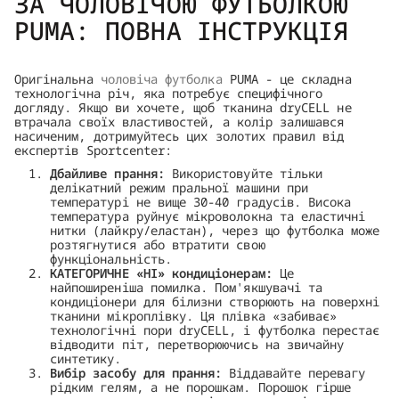
ЗА ЧОЛОВІЧОЮ ФУТБОЛКОЮ
PUMA: ПОВНА ІНСТРУКЦІЯ
Оригінальна
чоловіча футболка
PUMA - це складна
технологічна річ, яка потребує специфічного
догляду. Якщо ви хочете, щоб тканина dryCELL не
втрачала своїх властивостей, а колір залишався
насиченим, дотримуйтесь цих золотих правил від
експертів Sportcenter:
Дбайливе прання:
Використовуйте тільки
делікатний режим пральної машини при
температурі не вище 30-40 градусів. Висока
температура руйнує мікроволокна та еластичні
нитки (лайкру/еластан), через що футболка може
розтягнутися або втратити свою
функціональність.
КАТЕГОРИЧНЕ «НІ» кондиціонерам:
Це
найпоширеніша помилка. Пом'якшувачі та
кондиціонери для білизни створюють на поверхні
тканини мікроплівку. Ця плівка «забиває»
технологічні пори dryCELL, і футболка перестає
відводити піт, перетворюючись на звичайну
синтетику.
Вибір засобу для прання:
Віддавайте перевагу
рідким гелям, а не порошкам. Порошок гірше