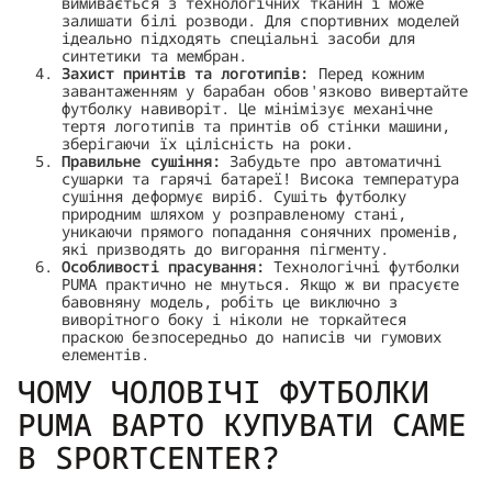
вимивається з технологічних тканин і може
залишати білі розводи. Для спортивних моделей
ідеально підходять спеціальні засоби для
синтетики та мембран.
Захист принтів та логотипів:
Перед кожним
завантаженням у барабан обов'язково вивертайте
футболку навиворіт. Це мінімізує механічне
тертя логотипів та принтів об стінки машини,
зберігаючи їх цілісність на роки.
Правильне сушіння:
Забудьте про автоматичні
сушарки та гарячі батареї! Висока температура
сушіння деформує виріб. Сушіть футболку
природним шляхом у розправленому стані,
уникаючи прямого попадання сонячних променів,
які призводять до вигорання пігменту.
Особливості прасування:
Технологічні футболки
PUMA практично не мнуться. Якщо ж ви прасуєте
бавовняну модель, робіть це виключно з
виворітного боку і ніколи не торкайтеся
праскою безпосередньо до написів чи гумових
елементів.
ЧОМУ ЧОЛОВІЧІ ФУТБОЛКИ
PUMA ВАРТО КУПУВАТИ САМЕ
В SPORTCENTER?