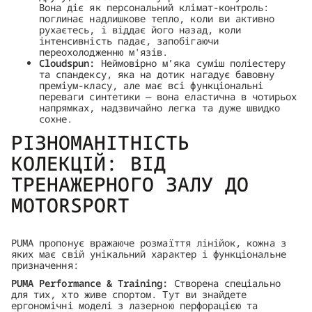
Вона діє як персональний клімат-контроль:
поглинає надлишкове тепло, коли ви активно
рухаєтесь, і віддає його назад, коли
інтенсивність падає, запобігаючи
переохолодженню м'язів.
Cloudspun:
Неймовірно м’яка суміш поліестеру
та спандексу, яка на дотик нагадує бавовну
преміум-класу, але має всі функціональні
переваги синтетики — вона еластична в чотирьох
напрямках, надзвичайно легка та дуже швидко
сохне.
РІЗНОМАНІТНІСТЬ
КОЛЕКЦІЙ: ВІД
ТРЕНАЖЕРНОГО ЗАЛУ ДО
MOTORSPORT
PUMA пропонує вражаюче розмаїття лінійок, кожна з
яких має свій унікальний характер і функціональне
призначення:
PUMA Performance & Training:
Створена спеціально
для тих, хто живе спортом. Тут ви знайдете
ергономічні моделі з лазерною перфорацією та