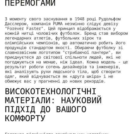
ПЕРЕМОГАМИ
З моменту свого заснування в 1948 році Рудольфом
Дасслером, компанія PUMA незмінно слідує девізу
"Forever Faster". Цей принцип відображається у
кожній нитці чоловічих футболок. Бренд став вибором
легендарних атлетів, футбольних зірок та
олімпійських чемпіонів, що автоматично робить його
продукцію стандартом якості. Обираючи футболку зі
славнозвісним логотипом "стрибаючої пантери", ви
приєднуєтеся до світової спільноти людей, які не
погоджуються на менше, ніж ідеал. Кожна модель - це
результат роботи сотень дизайнерів та інженерів,
які аналізують рухи людського тіла, щоб створити
одяг, який відчувається як «друга шкіра» і не
обмежує вас у прагненні до нових рекордів.
ВИСОКОТЕХНОЛОГІЧНІ
МАТЕРІАЛИ: НАУКОВИЙ
ПІДХІД ДО ВАШОГО
КОМФОРТУ